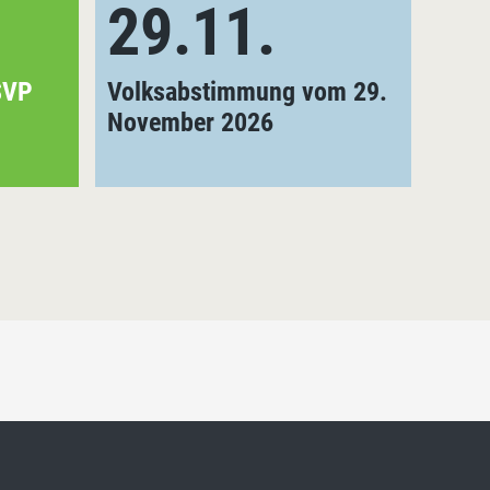
29.11.
2
SVP
Volksabstimmung vom 29.
Gene
November 2026
Stad