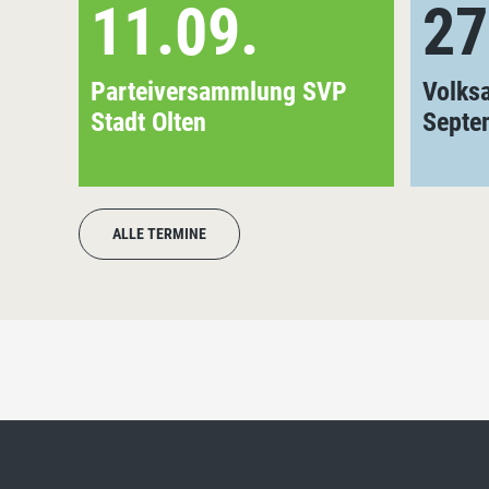
11.09.
27
Parteiversammlung SVP
Volks
Stadt Olten
Septe
ALLE TERMINE