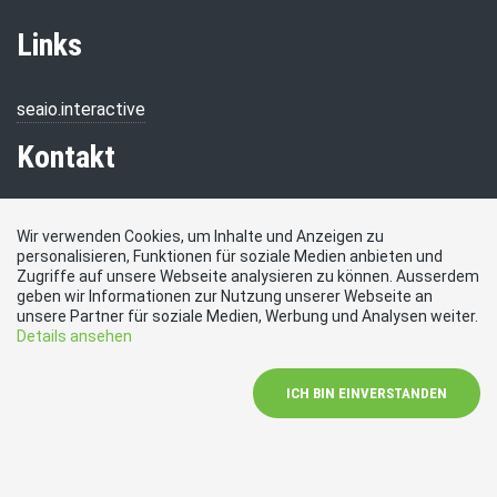
Links
seaio.interactive
Kontakt
SVP Stadt Olten, Martin-Disteli-Strasse 64, 4600 Olten
Wir verwenden Cookies, um Inhalte und Anzeigen zu
personalisieren, Funktionen für soziale Medien anbieten und
E-Mail
Zugriffe auf unsere Webseite analysieren zu können. Ausserdem
info@svpstadtolten.ch
geben wir Informationen zur Nutzung unserer Webseite an
Social Media
unsere Partner für soziale Medien, Werbung und Analysen weiter.
Details ansehen
Besuchen Sie uns bei:
ICH BIN EINVERSTANDEN