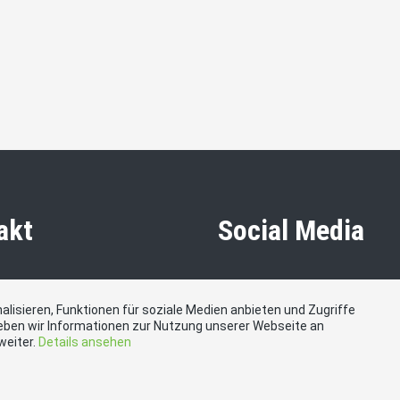
akt
Social Media
 Olten, Martin-Disteli-
Besuchen Sie uns bei:
64, 4600 Olten
lisieren, Funktionen für soziale Medien anbieten und Zugriffe
eben wir Informationen zur Nutzung unserer Webseite an
weiter.
Details ansehen
stadtolten.ch