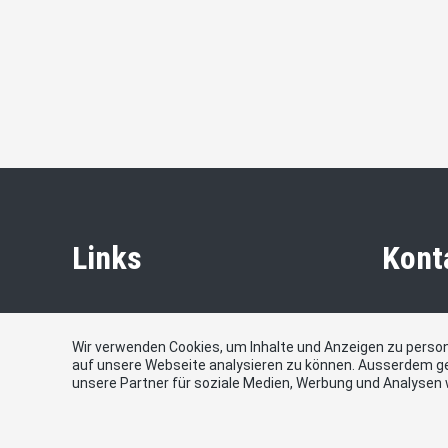
Links
Kont
seaio.interactive
SVP Stadt
Strasse 
Wir verwenden Cookies, um Inhalte und Anzeigen zu persona
auf unsere Webseite analysieren zu können. Ausserdem g
E-Mail
unsere Partner für soziale Medien, Werbung und Analysen 
info@svp