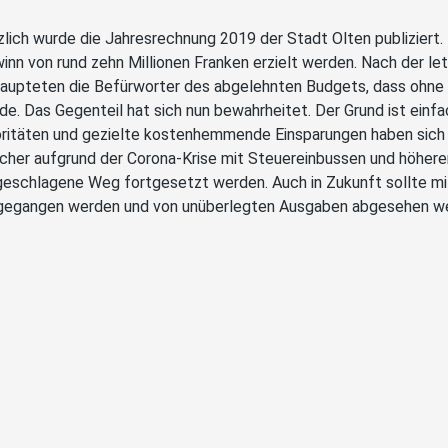
zlich wurde die Jahresrechnung 2019 der Stadt Olten publiziert. 
inn von rund zehn Millionen Franken erzielt werden. Nach der 
aupteten die Befürworter des abgelehnten Budgets, dass ohne S
de. Das Gegenteil hat sich nun bewahrheitet. Der Grund ist ein
oritäten und gezielte kostenhemmende Einsparungen haben sich b
cher aufgrund der Corona-Krise mit Steuereinbussen und höheren
geschlagene Weg fortgesetzt werden. Auch in Zukunft sollte mi
egangen werden und von unüberlegten Ausgaben abgesehen w