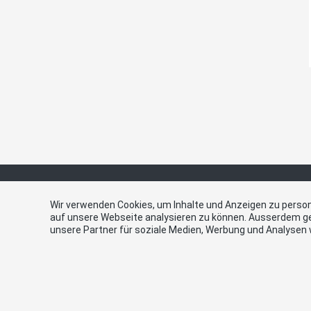
Wir verwenden Cookies, um Inhalte und Anzeigen zu persona
auf unsere Webseite analysieren zu können. Ausserdem g
Links
Kont
unsere Partner für soziale Medien, Werbung und Analysen 
seaio.interactive
SVP Stadt
Strasse 
E-Mail