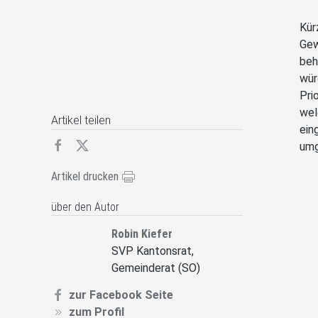
Kür
Gew
beh
wür
Pri
wel
Artikel teilen
ein
umg
Artikel drucken
über den Autor
Robin Kiefer
SVP Kantonsrat,
Gemeinderat (SO)
zur Facebook Seite
zum Profil