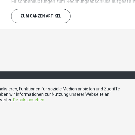
Falschbehauptungen zum Rechnungsabschluss aufgestellt,
lassen kann:
ZUM GANZEN ARTIKEL
lisieren, Funktionen für soziale Medien anbieten und Zugriffe
eben wir Informationen zur Nutzung unserer Webseite an
akt
Social Media
weiter.
Details ansehen
 Olten, Martin-Disteli-
Besuchen Sie uns bei:
64, 4600 Olten